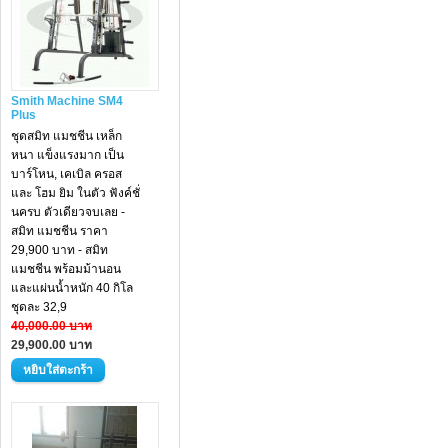
Smith Machine SM4
Plus
ชุดสมิท แมชชีน เหล็ก
หนา แข็งแรงมาก เป็น
บาร์โหน, เคเบิล ครอส
และ โฮม ยิม ในตัว ฟังค์ชั่
นครบ ตัวเดียวจบเลย -
สมิท แมชชีน ราคา
29,900 บาท - สมิท
แมชชีน พร้อมม้านอน
และแผ่นน้ำหนัก 40 กิโล
ชุดละ 32,9
40,000.00 บาท
29,900.00 บาท