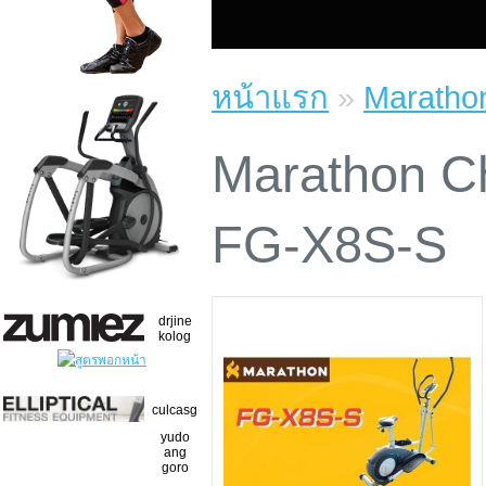
หน้าแรก
»
Marathon
Marathon Cho
FG-X8S-S
drjine
kolog
culcasg
yudo
ang
goro