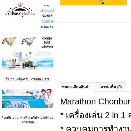
ขาย
skinfood
ของแท้
สกินฟูด
พร้อมส่ง
congo
foot
citoyen
โรงงานผลิตครีม Prema Care
รายละเอียดสินค้า
ความเห็น (0)
Marathon Chonburi 
* เครื่องเล่น 2 in 
รับผลิตอาหารเสริม บริษัท LifePlus
Pharma
* ควบคุมการทำงานด