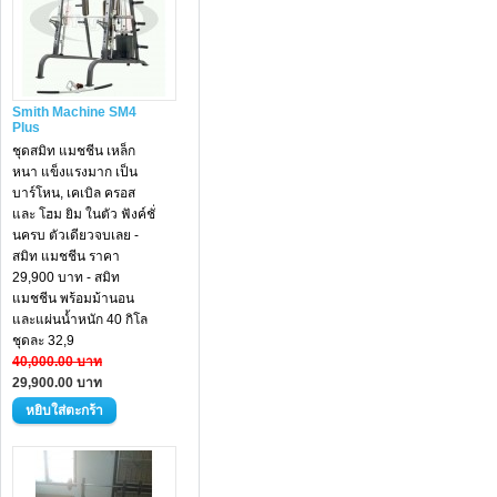
Smith Machine SM4
Plus
ชุดสมิท แมชชีน เหล็ก
หนา แข็งแรงมาก เป็น
บาร์โหน, เคเบิล ครอส
และ โฮม ยิม ในตัว ฟังค์ชั่
นครบ ตัวเดียวจบเลย -
สมิท แมชชีน ราคา
29,900 บาท - สมิท
แมชชีน พร้อมม้านอน
และแผ่นน้ำหนัก 40 กิโล
ชุดละ 32,9
40,000.00 บาท
29,900.00 บาท