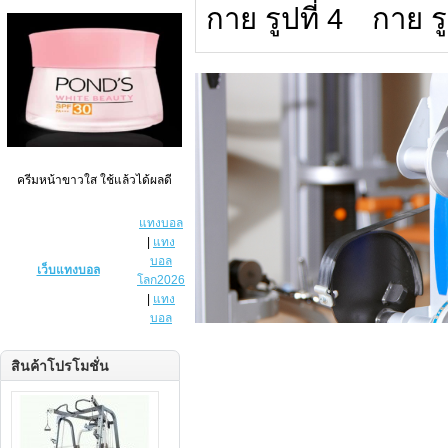
ครีมหน้าขาวใส ใช้แล้วได้ผลดี
แทงบอล
|
แทง
บอล
เว็บแทงบอล
โลก2026
|
แทง
บอล
สินค้าโปรโมชั่น