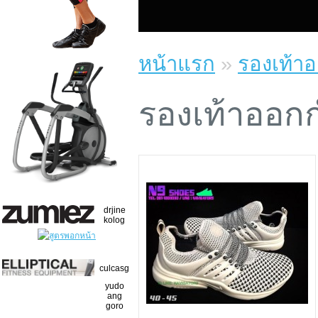
หน้าแรก
»
รองเท้า
รองเท้าออก
drjine
kolog
culcasg
yudo
ang
goro