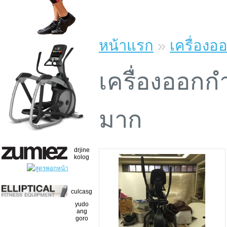
หน้าแรก
»
เครื่องออ
เครื่องออกกำล
มาก
drjine
kolog
culcasg
yudo
ang
goro