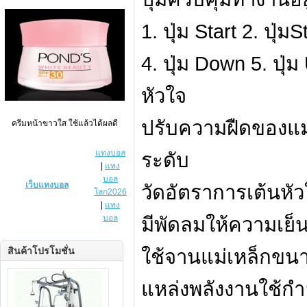
1. ปุ่ม Start 2. ปุ่
4. ปุ่ม Down 5. ปุ
หัวใจ
ปรับความฝืดของแม่
ครีมหน้าขาวใส ใช้แล้วได้ผลดี
แทงบอล
ระดับ
|
แทง
บอล
เว็บแทงบอล
วัดอัตราการเต้นหั
โลก2026
|
แทง
บอล
มีพัดลมให้ความเย็
สินค้าโปรโมชั่น
ใช้จานแม่เหล็กขนา
แหล่งพลังงานใช้กำ