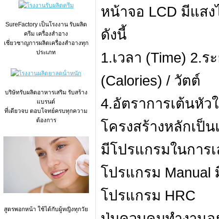
หน้าจอ LCD มีแสง
SureFactory เป็นโรงงาน รับผลิต
ดังนี้
ครีม เครื่องสำอาง
เชี่ยวชาญการผลิตเครื่องสำอางทุก
ประเภท
1.เวลา (Time) 2.ร
(Calories) / วัตต์
บริษัทรับผลิตอาหารเสริม รับสร้าง
4.อัตราการเต้นหัว
แบรนด์
ที่เดียวจบ ตอบโจทย์ครบทุกความ
ต้องการ
โครงสร้างหลักเป็น
มีโปรแกรมในการเ
โปรแกรม Manual 
โปรแกรม HRC
สูตรพอกหน้า ใช้ได้กับผู้หญิงทุกวัย
ปุ่มควบคุมทำงานอยู่ห