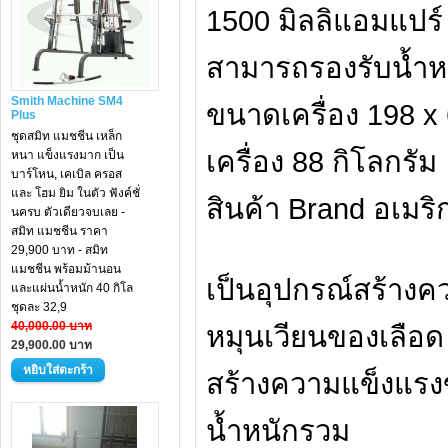
1500 มิลลิแอมแปร์
สามารถรองรับน้ำหน
Smith Machine SM4
ขนาดเครื่อง 198 x
Plus
ชุดสมิท แมชชีน เหล็ก
เครื่อง 88 กิโลกรัม
หนา แข็งแรงมาก เป็น
บาร์โหน, เคเบิล ครอส
และ โฮม ยิม ในตัว ฟังค์ชั่
สินค้า Brand อเมริ
นครบ ตัวเดียวจบเลย -
สมิท แมชชีน ราคา
29,900 บาท - สมิท
แมชชีน พร้อมม้านอน
เป็นอุปกรณ์สร้างค
และแผ่นน้ำหนัก 40 กิโล
ชุดละ 32,9
40,000.00 บาท
หมุนเวียนของเลือด
29,900.00 บาท
สร้างความแข็งแรง
น้ำหนักรวม