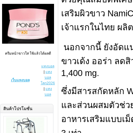
เสริมผิวขาว Nami
เจ้าแรกในไทย ผล
นอกจากนี้ ยังอัดแน่
ครีมหน้าขาวใส ใช้แล้วได้ผลดี
ขาวเด้ง ออร่า ลดส
แทงบอล
1,400 mg.
|
แทง
บอล
เว็บแทงบอล
โลก2026
ซึ่งมีสารสกัดหลัก 
|
แทง
บอล
และส่วนผสมตัวช่วย
สินค้าโปรโมชั่น
อาหารเสริมแบบเม็
3 เท่า