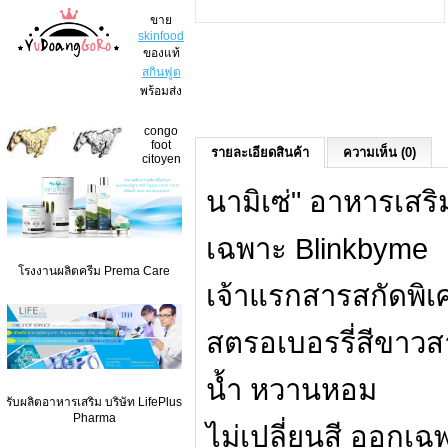
ขาย
skinfood
ของแท้
สกินฟูด
พร้อมส่ง
congo
foot
รายละเอียดสินค้า
ความเห็น (0)
citoyen
นามิเซ่" อาหารเสริม
เฉพาะ Blinkbyme
โรงงานผลิตครีม Prema Care
เจ้าแรกสารสกัดพิเ
สตรอเบอรรี่สีขาวสา
น้ำ หวานหอม
รับผลิตอาหารเสริม บริษัท LifePlus
Pharma
ไม่เปลี่ยนสี ออกเฉพา