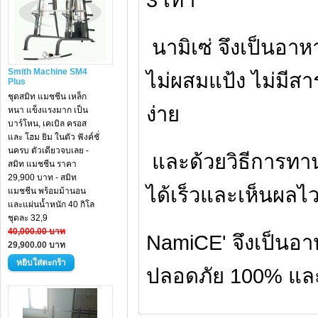
นามิเซ่ จึงเป็นอา
Smith Machine SM4
ไม่ผสมแป้ง ไม่มีส
Plus
ชุดสมิท แมชชีน เหล็ก
ง่าย
หนา แข็งแรงมาก เป็น
บาร์โหน, เคเบิล ครอส
และ โฮม ยิม ในตัว ฟังค์ชั่
นครบ ตัวเดียวจบเลย -
และด้วยวิธีการทาน
สมิท แมชชีน ราคา
29,900 บาท - สมิท
ได้เร็วและเห็นผลไว
แมชชีน พร้อมม้านอน
และแผ่นน้ำหนัก 40 กิโล
ชุดละ 32,9
40,000.00 บาท
NamiCE' จึงเป็นอา
29,900.00 บาท
ปลอดภัย 100% และ 