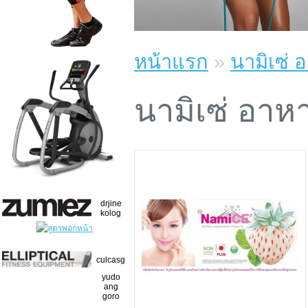
หน้าแรก
»
นามิเซ่ 
นามิเซ่ อาห
drjine
kolog
culcasg
yudo
ang
goro