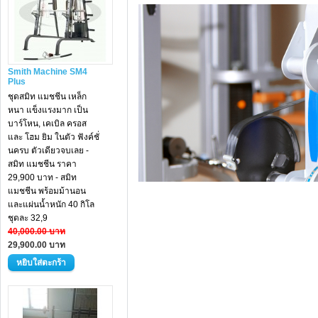
Smith Machine SM4
Plus
ชุดสมิท แมชชีน เหล็ก
หนา แข็งแรงมาก เป็น
บาร์โหน, เคเบิล ครอส
และ โฮม ยิม ในตัว ฟังค์ชั่
นครบ ตัวเดียวจบเลย -
สมิท แมชชีน ราคา
29,900 บาท - สมิท
แมชชีน พร้อมม้านอน
และแผ่นน้ำหนัก 40 กิโล
ชุดละ 32,9
40,000.00 บาท
29,900.00 บาท