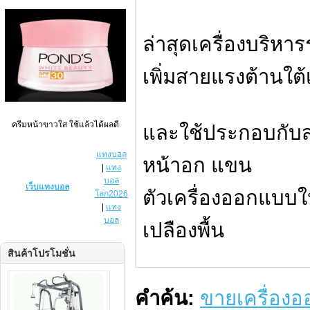
ล่าสุดเครื่องบริห
เพิ่มสายแรงต้านใต้
ครีมหน้าขาวใส ใช้แล้วได้ผลดี
และใช้ประกอบกับส
แทงบอล
หน้าอก แขน
|
แทง
บอล
เว็บแทงบอล
ตัวเครื่องออกแบบให
โลก2026
|
แทง
บอล
เปลืองพื้น
สินค้าโปรโมชั่น
คำค้น:
ขายเครื่อง