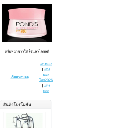
ครีมหน้าขาวใส ใช้แล้วได้ผลดี
แทงบอล
|
แทง
บอล
เว็บแทงบอล
โลก2026
|
แทง
บอล
สินค้าโปรโมชั่น