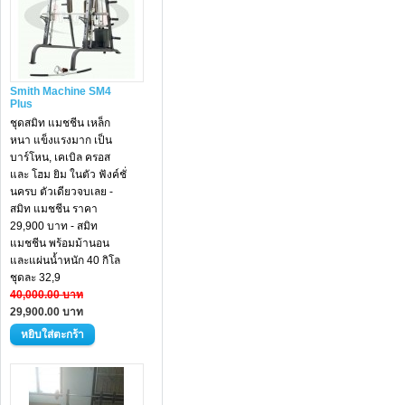
Smith Machine SM4
Plus
ชุดสมิท แมชชีน เหล็ก
หนา แข็งแรงมาก เป็น
บาร์โหน, เคเบิล ครอส
และ โฮม ยิม ในตัว ฟังค์ชั่
นครบ ตัวเดียวจบเลย -
สมิท แมชชีน ราคา
29,900 บาท - สมิท
แมชชีน พร้อมม้านอน
และแผ่นน้ำหนัก 40 กิโล
ชุดละ 32,9
40,000.00 บาท
29,900.00 บาท