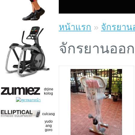
หน้าแรก
»
จักรยาน
จักรยานออก
drjine
kolog
culcasg
yudo
ang
goro