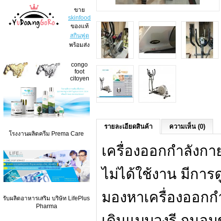
ขาย
skinfood
ของแท้
สกินฟูด
พร้อมส่ง
congo
foot
citoyen
รายละเอียดสินค้า
ความเห็น (0)
โรงงานผลิตครีม Prema Care
เครื่องออกกำลังกา
ไม่ได้ใช้งาน มีการด
มองหาเครื่องออกกำ
รับผลิตอาหารเสริม บริษัท LifePlus
Pharma
เดินแบบวงรี ถนอม