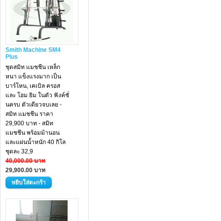
Smith Machine SM4
Plus
ชุดสมิท แมชชีน เหล็ก
หนา แข็งแรงมาก เป็น
บาร์โหน, เคเบิล ครอส
และ โฮม ยิม ในตัว ฟังค์ชั่
นครบ ตัวเดียวจบเลย -
สมิท แมชชีน ราคา
29,900 บาท - สมิท
แมชชีน พร้อมม้านอน
และแผ่นน้ำหนัก 40 กิโล
ชุดละ 32,9
40,000.00 บาท
29,900.00 บาท