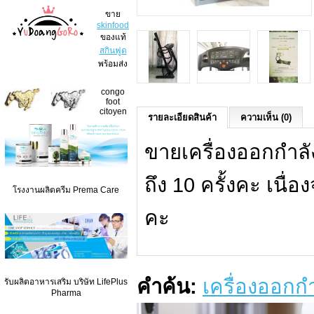
ขาย
skinfood
ของแท้
สกินฟูด
พร้อมส่ง
congo
foot
citoyen
รายละเอียดสินค้า
ความเห็น (0)
ขายเครื่องออกกำลั
ถึง 10 ครั้งคะ เนื
โรงงานผลิตครีม Prema Care
คะ
คำค้น:
เครื่องออกก
รับผลิตอาหารเสริม บริษัท LifePlus
Pharma