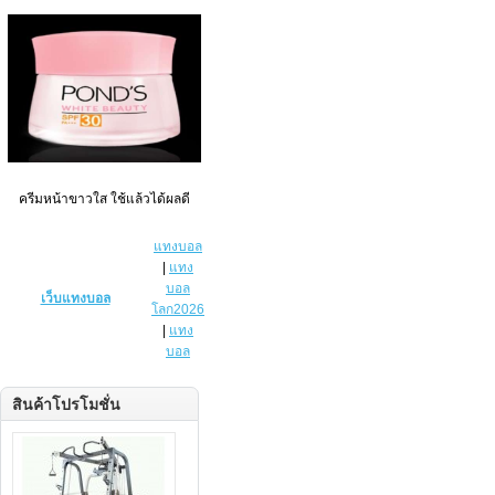
ครีมหน้าขาวใส ใช้แล้วได้ผลดี
แทงบอล
|
แทง
บอล
เว็บแทงบอล
โลก2026
|
แทง
บอล
สินค้าโปรโมชั่น