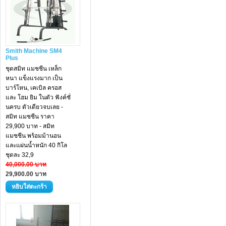
Smith Machine SM4
Plus
ชุดสมิท แมชชีน เหล็ก
หนา แข็งแรงมาก เป็น
บาร์โหน, เคเบิล ครอส
และ โฮม ยิม ในตัว ฟังค์ชั่
นครบ ตัวเดียวจบเลย -
สมิท แมชชีน ราคา
29,900 บาท - สมิท
แมชชีน พร้อมม้านอน
และแผ่นน้ำหนัก 40 กิโล
ชุดละ 32,9
40,000.00 บาท
29,900.00 บาท