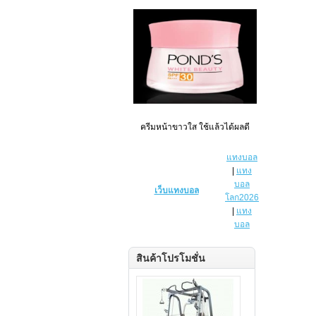
ครีมหน้าขาวใส ใช้แล้วได้ผลดี
แทงบอล
|
แทง
บอล
เว็บแทงบอล
โลก2026
|
แทง
บอล
สินค้าโปรโมชั่น