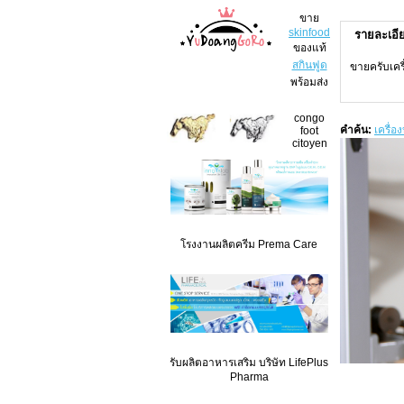
ขาย
skinfood
รายละเอี
ของแท้
สกินฟูด
ขายครับเคร
พร้อมส่ง
congo
คำค้น:
เครื่
foot
citoyen
โรงงานผลิตครีม Prema Care
รับผลิตอาหารเสริม บริษัท LifePlus
Pharma