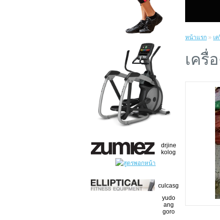
หน้าแรก
»
เค
เครื
drjine
kolog
culcasg
yudo
ang
goro