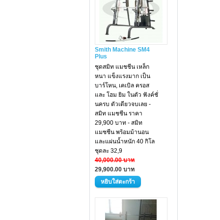
Smith Machine SM4
Plus
ชุดสมิท แมชชีน เหล็ก
หนา แข็งแรงมาก เป็น
บาร์โหน, เคเบิล ครอส
และ โฮม ยิม ในตัว ฟังค์ชั่
นครบ ตัวเดียวจบเลย -
สมิท แมชชีน ราคา
29,900 บาท - สมิท
แมชชีน พร้อมม้านอน
และแผ่นน้ำหนัก 40 กิโล
ชุดละ 32,9
40,000.00 บาท
29,900.00 บาท